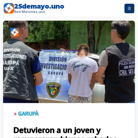
25demayo.uno
☰
Red Misiones.uno