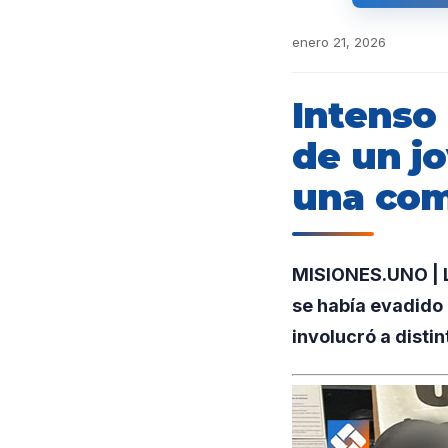
enero 21, 2026
Intenso 
de un j
una com
MISIONES.UNO | La
se había evadido 
involucró a disti