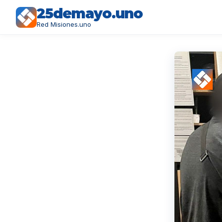
25demayo.uno
Red Misiones.uno