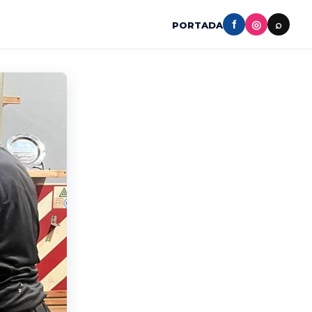
f
◎
⌕
PORTADA