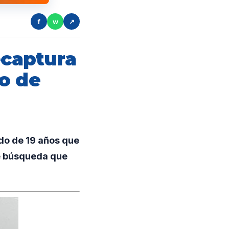
f
w
↗
ecaptura
o de
do de 19 años que
de búsqueda que