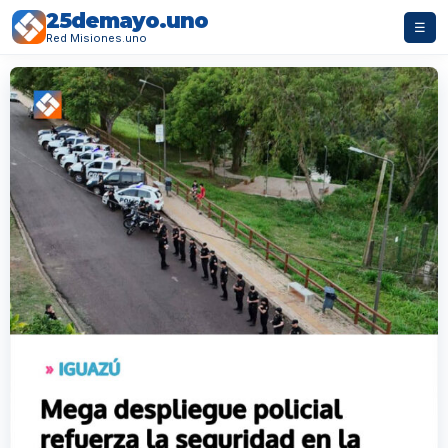
25demayo.uno
☰
Red Misiones.uno