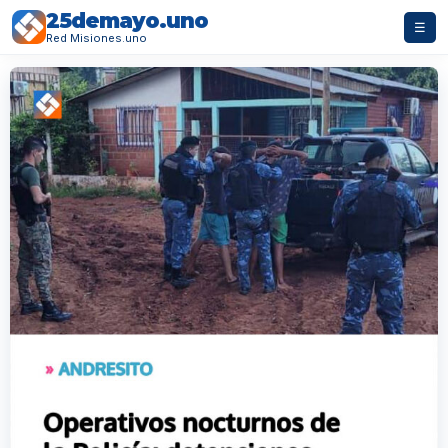
25demayo.uno
☰
Red Misiones.uno