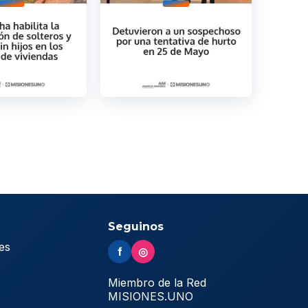
Seguinos
es
f
◎
s
Miembro de la Red
MISIONES.UNO