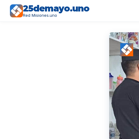
25demayo.uno
Red Misiones.uno