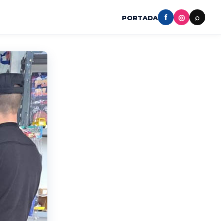
f
◎
⌕
PORTADA