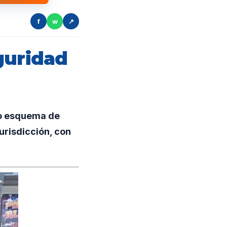
f
w
↗
guridad
io esquema de
urisdicción, con