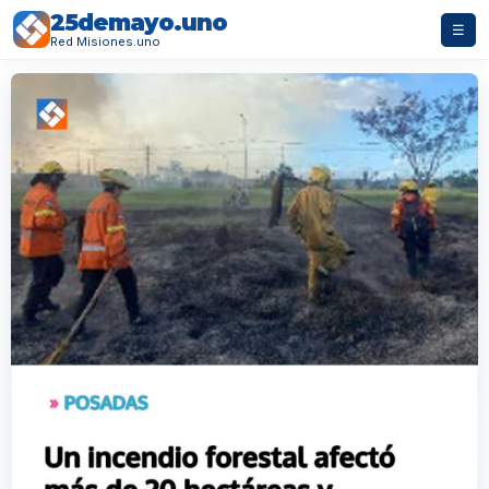
25demayo.uno
☰
Red Misiones.uno