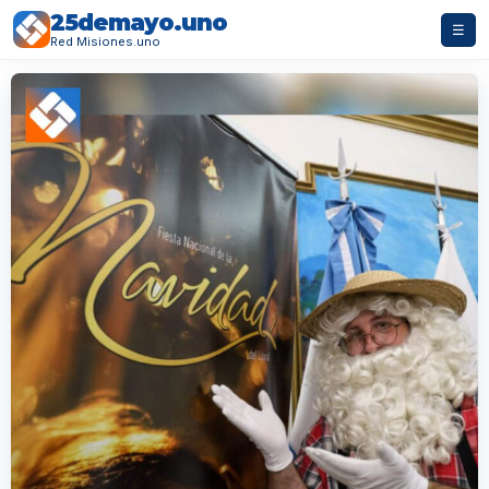
25demayo.uno
☰
Red Misiones.uno