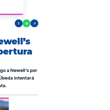
f
w
↗
ewell’s
pertura
go a Newell’s por
 Úbeda intentará
ata.