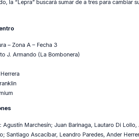
o, la “Lepra” buscará sumar de a tres para cambiar s
entro
ra – Zona A – Fecha 3
rto J. Armando (La Bombonera)
 Herrera
ranklin
emium
ones
: Agustín Marchesín; Juan Barinaga, Lautaro Di Lollo,
o; Santiago Ascacíbar, Leandro Paredes, Ander Herrer