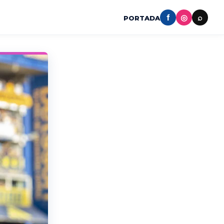
f
◎
⌕
PORTADA