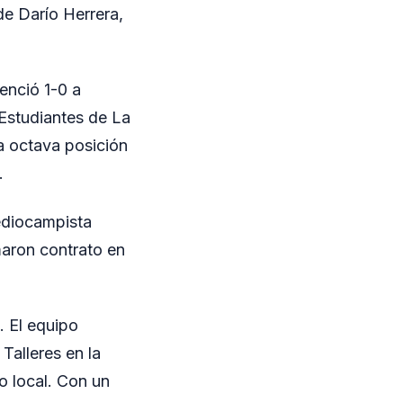
de Darío Herrera,
venció 1-0 a
 Estudiantes de La
la octava posición
.
mediocampista
maron contrato en
. El equipo
Talleres en la
 local. Con un