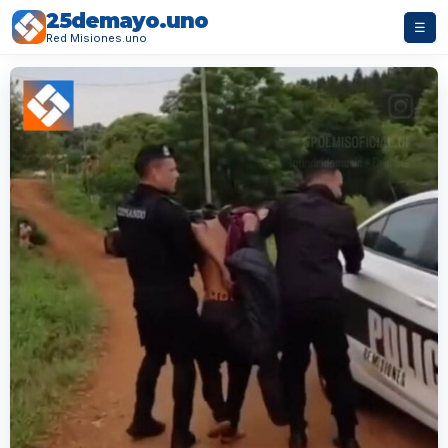
25demayo.uno
☰
Red Misiones.uno