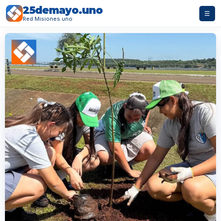
25demayo.uno
☰
Red Misiones.uno