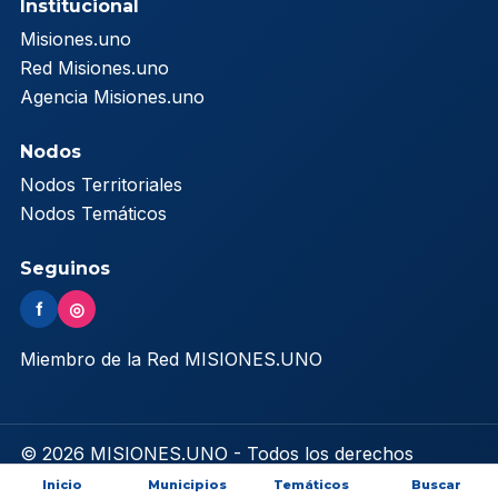
Institucional
Misiones.uno
Red Misiones.uno
Agencia Misiones.uno
Nodos
Nodos Territoriales
Nodos Temáticos
Seguinos
f
◎
Miembro de la Red MISIONES.UNO
© 2026 MISIONES.UNO - Todos los derechos
reservados
Inicio
Municipios
Temáticos
Buscar