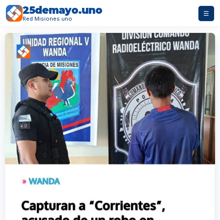
25demayo.uno
☰
Red Misiones.uno