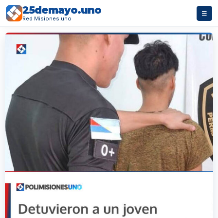
25demayo.uno
☰
Red Misiones.uno