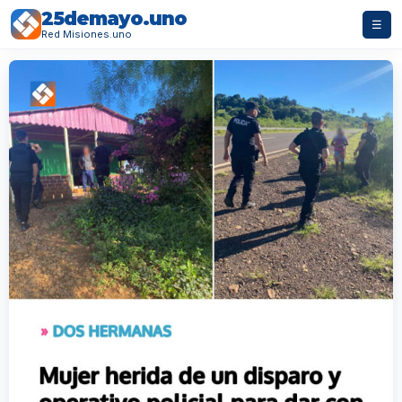
25demayo.uno
☰
Red Misiones.uno