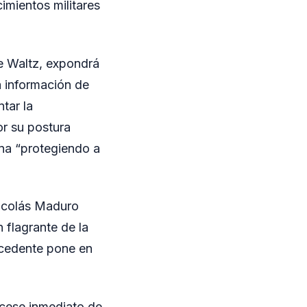
imientos militares
e Waltz, expondrá
á información de
tar la
or su postura
ina “protegiendo a
Nicolás Maduro
 flagrante de la
ecedente pone en
l cese inmediato de