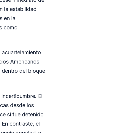
n la estabilidad
s en la
ños como
l acuartelamiento
tados Americanos
 dentro del bloque
.
 incertidumbre. El
icas desde los
oce si fue detenido
En contraste, el
stencia popular” a