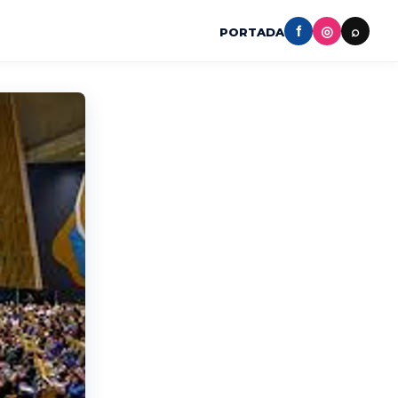
f
◎
⌕
PORTADA