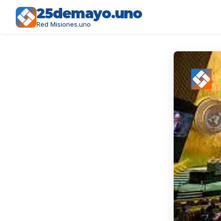
25demayo.uno
Red Misiones.uno