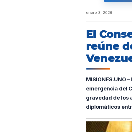
enero 3, 2026
El Cons
reúne de
Venezue
MISIONES.UNO – N
emergencia del C
gravedad de los a
diplomáticos entr