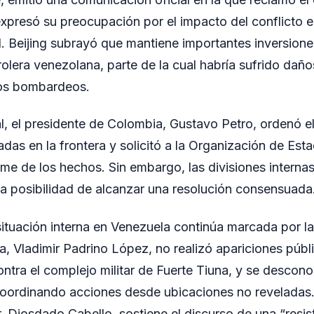
expresó su preocupación por el impacto del conflicto e
l. Beijing subrayó que mantiene importantes inversione
trolera venezolana, parte de la cual habría sufrido da
os bombardeos.
al, el presidente de Colombia, Gustavo Petro, ordenó e
adas en la frontera y solicitó a la Organización de Es
e de los hechos. Sin embargo, las divisiones internas
 la posibilidad de alcanzar una resolución consensuada
situación interna en Venezuela continúa marcada por la
a, Vladimir Padrino López, no realizó apariciones públ
ontra el complejo militar de Fuerte Tiuna, y se descon
coordinando acciones desde ubicaciones no reveladas. 
or, Diosdado Cabello, sostiene el discurso de una “resi