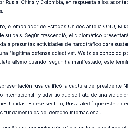
r Rusia, China y Colombia, en respuesta a los acontec
s.
tro, el embajador de Estados Unidos ante la ONU, Mik
 de su país. Según trascendió, el diplomático presentar
ada a presuntas actividades de narcotráfico para susten
na “legítima defensa colectiva”. Waltz es conocido p
ultilateralismo cuando, según ha manifestado, este term
presentación rusa calificó la captura del presidente 
internacional” y advirtió que se trata de una violación
nes Unidas. En ese sentido, Rusia alertó que este ant
ios fundamentales del derecho internacional.
e, emitió una comunicación oficial en la que reclamó e