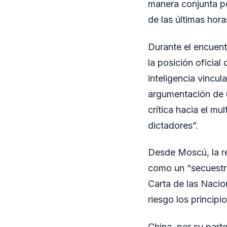
manera conjunta po
de las últimas hora
Durante el encuen
la posición oficial
inteligencia vincul
argumentación de u
crítica hacia el m
dictadores”.
Desde Moscú, la re
como un “secuestro 
Carta de las Nacio
riesgo los princip
China, por su part