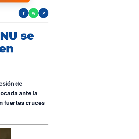
f
w
↗
ONU se
 en
esión de
ocada ante la
n fuertes cruces