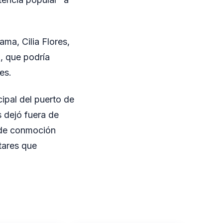
ma, Cilia Flores,
, que podría
es.
cipal del puerto de
 dejó fuera de
 de conmoción
tares que