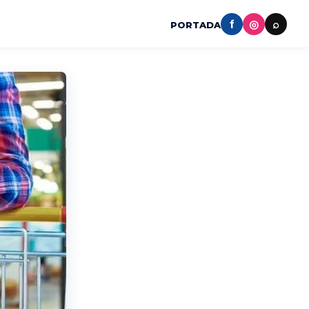
f
◎
⌕
PORTADA