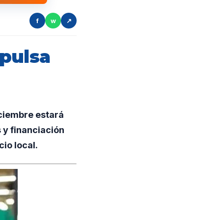
f
w
↗
mpulsa
ciembre estará
 y financiación
io local.