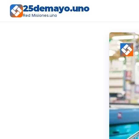
25demayo.uno
Red Misiones.uno