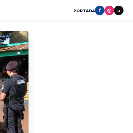
f
◎
⌕
PORTADA