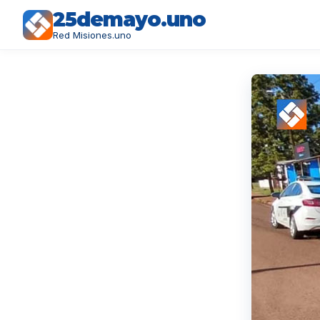
25demayo.uno
Red Misiones.uno