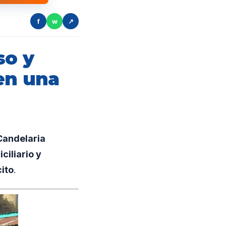
f
w
↗
so y
en una
Candelaria
ciliario y
cito
.