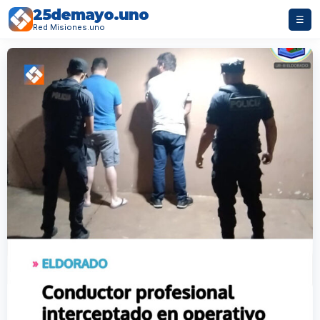
25demayo.uno
☰
Red Misiones.uno