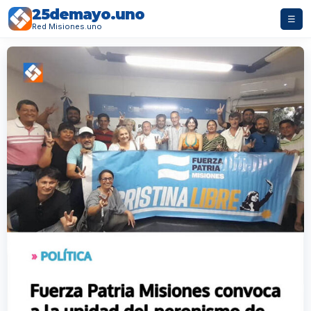
25demayo.uno
☰
Red Misiones.uno