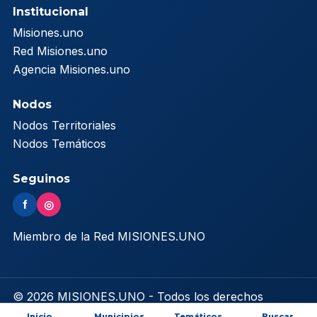
Institucional
Misiones.uno
Red Misiones.uno
Agencia Misiones.uno
Nodos
Nodos Territoriales
Nodos Temáticos
Seguinos
f
◎
Miembro de la Red MISIONES.UNO
© 2026 MISIONES.UNO - Todos los derechos
reservados
Inicio
Municipios
Temáticos
Buscar