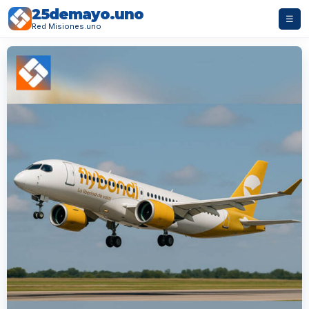
25demayo.uno
☰
Red Misiones.uno