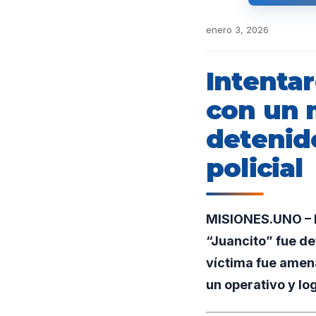
enero 3, 2026
Intenta
con un 
detenid
policial
MISIONES.UNO – P
“Juancito” fue de
víctima fue amena
un operativo y lo