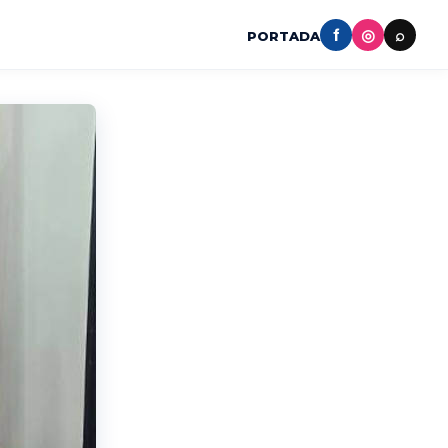
f
◎
⌕
PORTADA