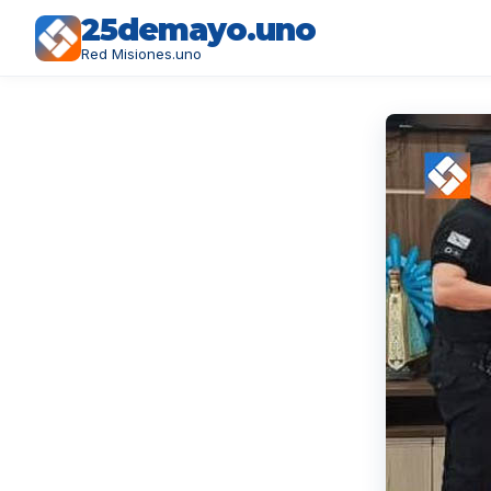
25demayo.uno
Red Misiones.uno