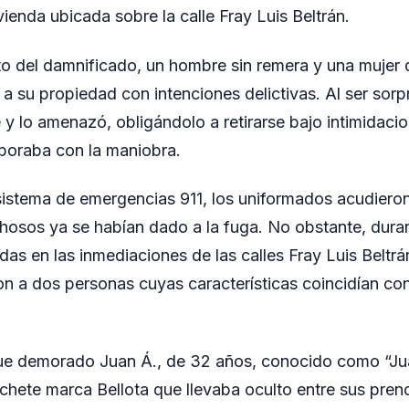
vienda ubicada sobre la calle Fray Luis Beltrán.
to del damnificado, un hombre sin remera y una mujer 
a su propiedad con intenciones delictivas. Al ser sorp
 y lo amenazó, obligándolo a retirarse bajo intimidacio
oraba con la maniobra.
 sistema de emergencias 911, los uniformados acudieron 
osos ya se habían dado a la fuga. No obstante, duran
das en las inmediaciones de las calles Fray Luis Beltrá
on a dos personas cuyas características coincidían co
ue demorado Juan Á., de 32 años, conocido como “Jua
chete marca Bellota que llevaba oculto entre sus prend