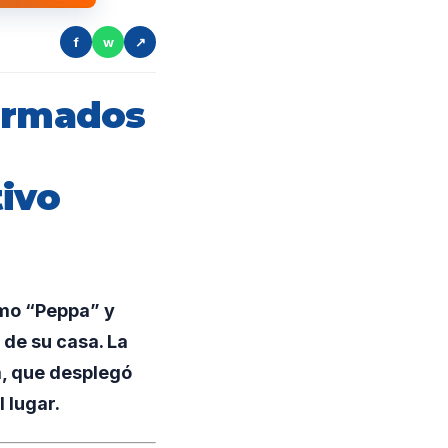
f
w
↗
 armados
tivo
omo “Peppa” y
 de su casa. La
a, que desplegó
 lugar.