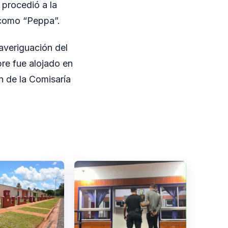
 procedió a la
l como “Peppa”.
veriguación del
re fue alojado en
n de la Comisaría