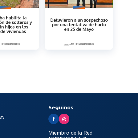
Seguinos
es
f
◎
s
Miembro de la Red