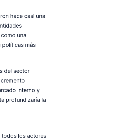
eron hace casi una
entidades
ó como una
 políticas más
s del sector
incremento
ercado interno y
a profundizaría la
 todos los actores