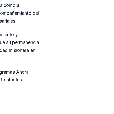
os como a
acompañamiento del
ariales.
imiento y
 que su permanencia
idad misionera en
ogramas Ahora
frentar los