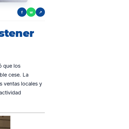
f
w
↗
stener
 que los
ble cese. La
s ventas locales y
actividad