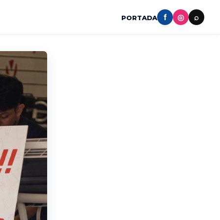
f
◎
⌕
PORTADA