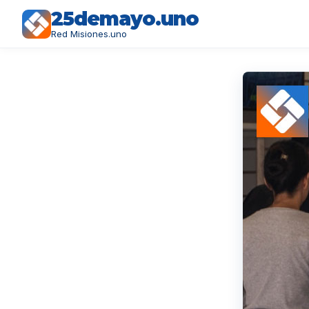
25demayo.uno
Red Misiones.uno