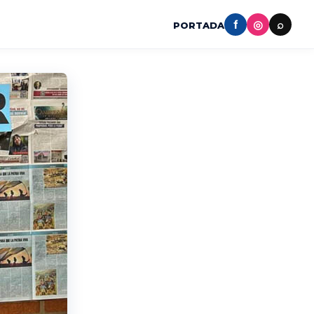
f
◎
⌕
PORTADA