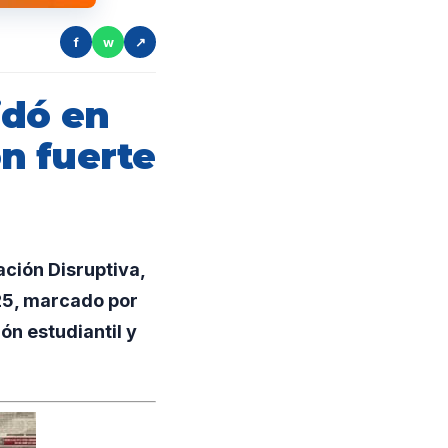
f
w
↗
idó en
n fuerte
ción Disruptiva,
025, marcado por
ón estudiantil y