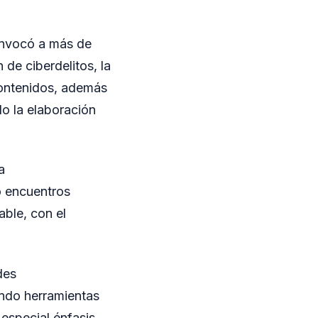
convocó a más de
de ciberdelitos, la
 contenidos, además
do la elaboración
a
o encuentros
ble, con el
des
endo herramientas
 especial énfasis