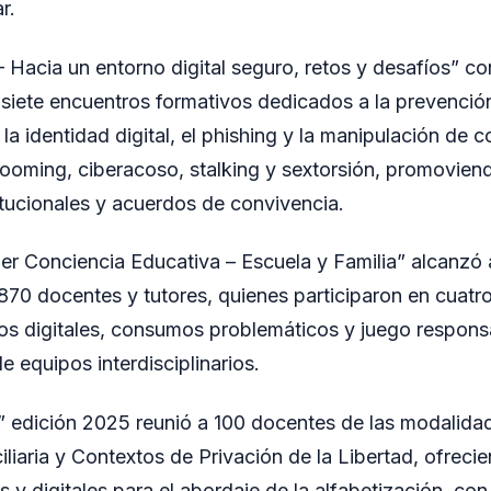
r.
 – Hacia un entorno digital seguro, retos y desafíos” 
siete encuentros formativos dedicados a la prevención 
 la identidad digital, el phishing y la manipulación de
rooming, ciberacoso, stalking y sextorsión, promovien
itucionales y acuerdos de convivencia.
r Conciencia Educativa – Escuela y Familia” alcanzó 
70 docentes y tutores, quienes participaron en cuatr
os digitales, consumos problemáticos y juego responsa
equipos interdisciplinarios.
 II” edición 2025 reunió a 100 docentes de las modalida
iliaria y Contextos de Privación de la Libertad, ofreci
s y digitales para el abordaje de la alfabetización, con