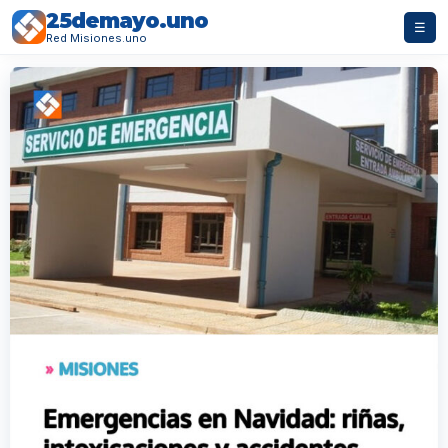
25demayo.uno
☰
Red Misiones.uno