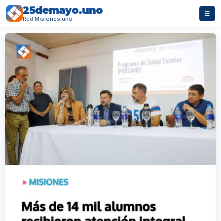
25demayo.uno
☰
Red Misiones.uno