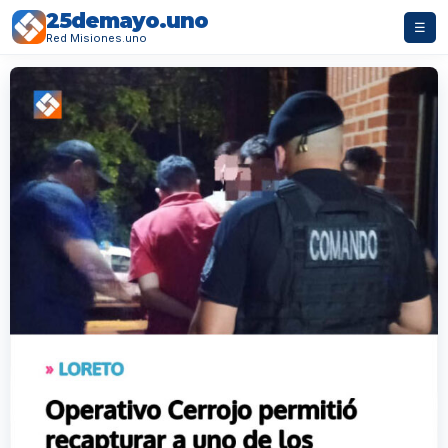
25demayo.uno
☰
Red Misiones.uno