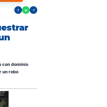
f
w
↗
uestrar
 un
lo con dominio
r un robo