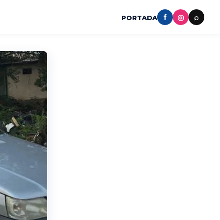
f
◎
⌕
PORTADA