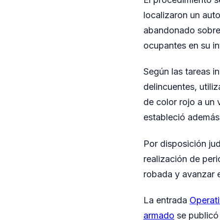
localizaron un aut
abandonado sobre l
ocupantes en su int
Según las tareas in
delincuentes, util
de color rojo a un 
estableció además 
Por disposición ju
realización de peri
robada y avanzar e
La entrada
Operati
armado
se publicó