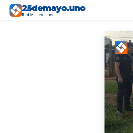
25demayo.uno
Red Misiones.uno