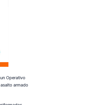
s un Operativo
n asalto armado
 uniformados