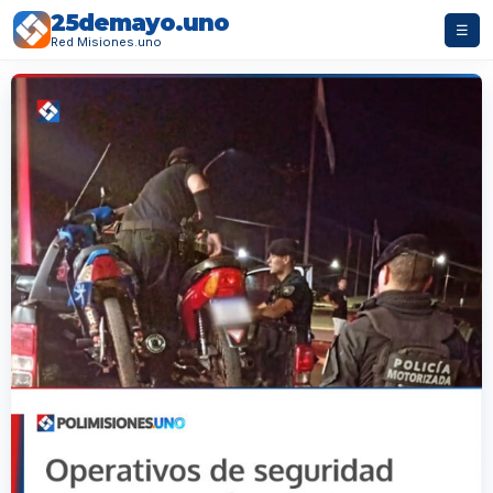
25demayo.uno
☰
Red Misiones.uno