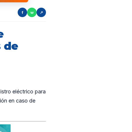
f
w
↗
e
s de
tro eléctrico para
ción en caso de