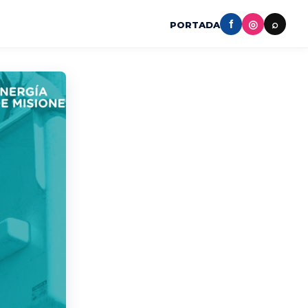
f
◎
⌕
PORTADA