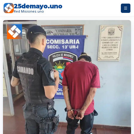
25demayo.uno
☰
Red Misiones.uno