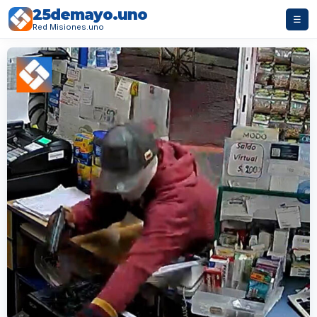
25demayo.uno
☰
Red Misiones.uno