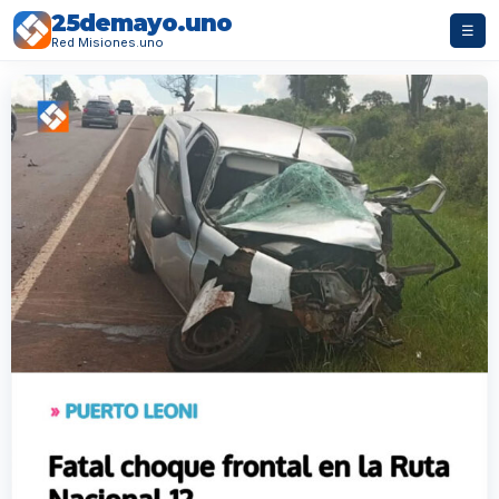
25demayo.uno
☰
Red Misiones.uno