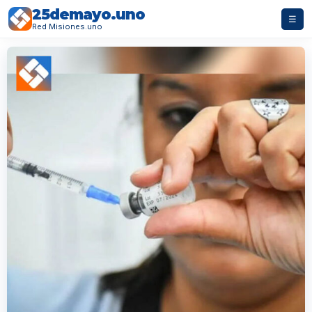
25demayo.uno
☰
Red Misiones.uno