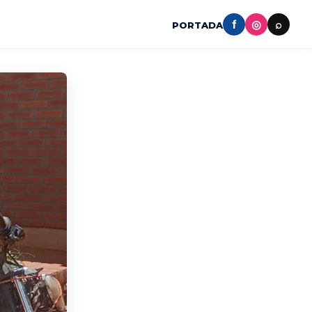
f
◎
⌕
PORTADA