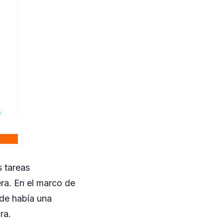
s tareas
era. En el marco de
nde había una
ra.