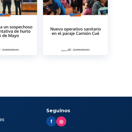
Seguinos
es
f
◎
s