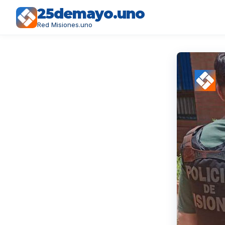
25demayo.uno
Red Misiones.uno