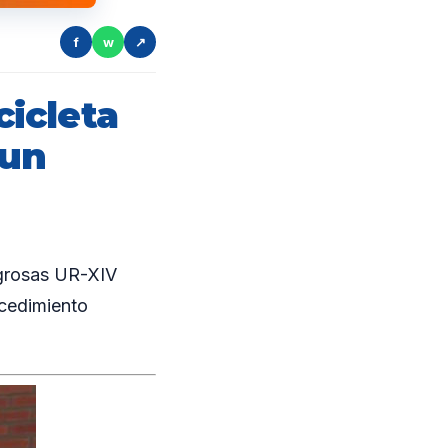
f
w
↗
icleta
 un
igrosas UR-XIV
ocedimiento