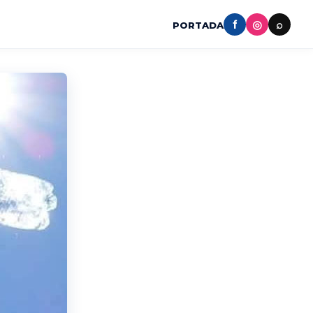
f
◎
⌕
PORTADA