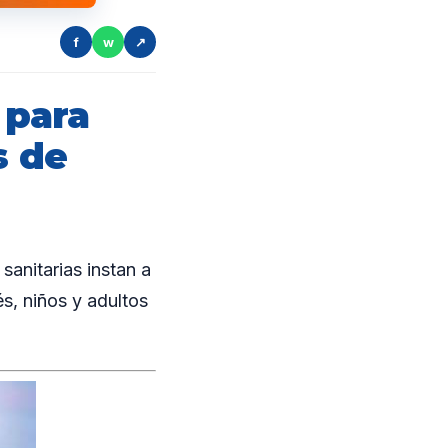
f
w
↗
para
s de
sanitarias instan a
s, niños y adultos