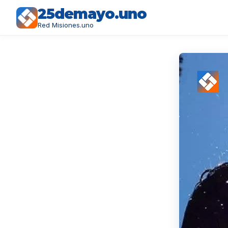
25demayo.uno
Red Misiones.uno