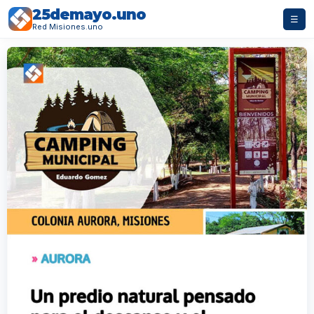
25demayo.uno
☰
Red Misiones.uno