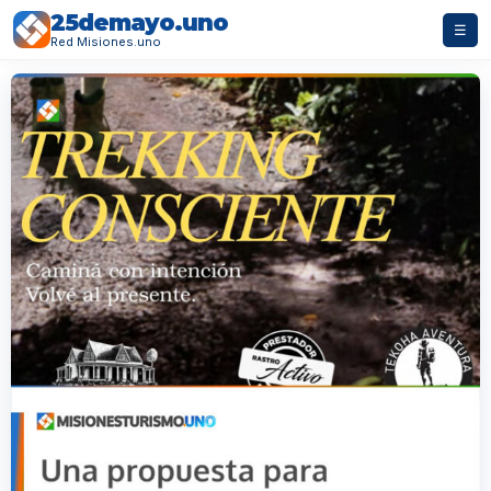
25demayo.uno
☰
Red Misiones.uno