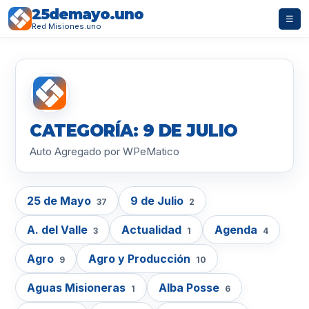
25demayo.uno
☰
Red Misiones.uno
CATEGORÍA: 9 DE JULIO
Auto Agregado por WPeMatico
25 de Mayo
9 de Julio
37
2
A. del Valle
Actualidad
Agenda
3
1
4
Agro
Agro y Producción
9
10
Aguas Misioneras
Alba Posse
1
6