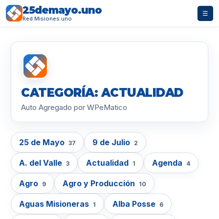
25demayo.uno
☰
Red Misiones.uno
CATEGORÍA: ACTUALIDAD
Auto Agregado por WPeMatico
25 de Mayo
9 de Julio
37
2
A. del Valle
Actualidad
Agenda
3
1
4
Agro
Agro y Producción
9
10
Aguas Misioneras
Alba Posse
1
6