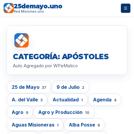
25demayo.uno
☰
Red Misiones.uno
CATEGORÍA: APÓSTOLES
Auto Agregado por WPeMatico
25 de Mayo
9 de Julio
37
2
A. del Valle
Actualidad
Agenda
3
1
4
Agro
Agro y Producción
9
10
Aguas Misioneras
Alba Posse
1
6