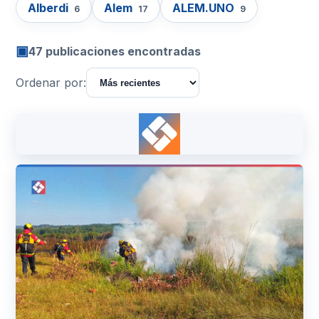
Alberdi
Alem
ALEM.UNO
6
17
9
▣
47 publicaciones encontradas
Ordenar por: