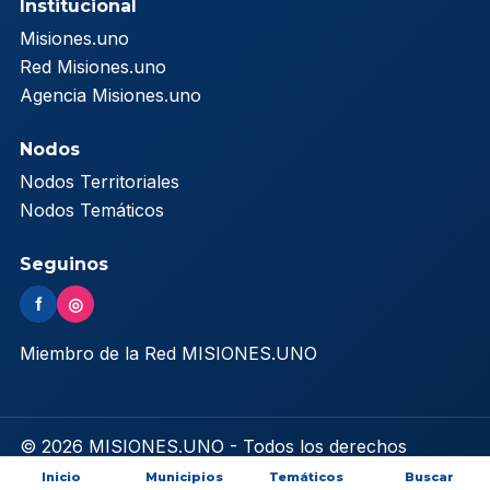
Institucional
Misiones.uno
Red Misiones.uno
Agencia Misiones.uno
Nodos
Nodos Territoriales
Nodos Temáticos
Seguinos
f
◎
Miembro de la Red MISIONES.UNO
© 2026 MISIONES.UNO - Todos los derechos
reservados
Inicio
Municipios
Temáticos
Buscar