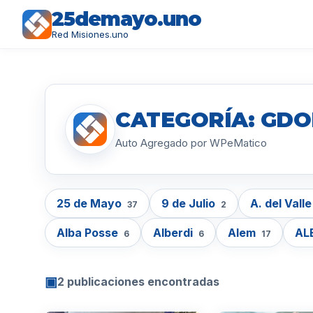
25demayo.uno
Red Misiones.uno
CATEGORÍA: GDO
Auto Agregado por WPeMatico
25 de Mayo
9 de Julio
A. del Vall
37
2
Alba Posse
Alberdi
Alem
AL
6
6
17
▣
2 publicaciones encontradas