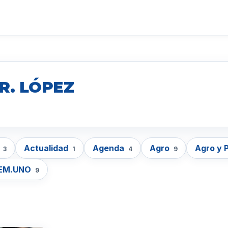
R. LÓPEZ
e
Actualidad
Agenda
Agro
Agro y 
3
1
4
9
EM.UNO
9