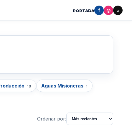
f
◎
⌕
PORTADA
Producción
Aguas Misioneras
10
1
Ordenar por: