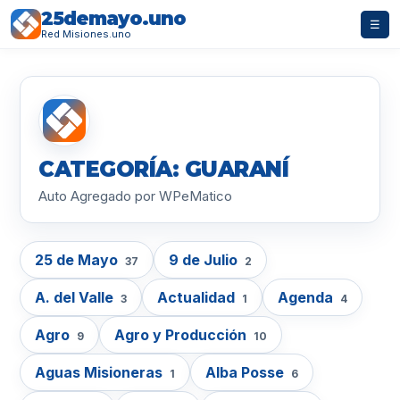
25demayo.uno
☰
Red Misiones.uno
CATEGORÍA: GUARANÍ
Auto Agregado por WPeMatico
25 de Mayo
9 de Julio
37
2
A. del Valle
Actualidad
Agenda
3
1
4
Agro
Agro y Producción
9
10
Aguas Misioneras
Alba Posse
1
6