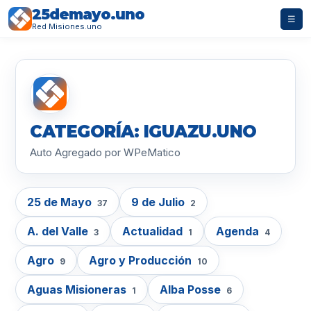
25demayo.uno
☰
Red Misiones.uno
CATEGORÍA: IGUAZU.UNO
Auto Agregado por WPeMatico
25 de Mayo
9 de Julio
37
2
A. del Valle
Actualidad
Agenda
3
1
4
Agro
Agro y Producción
9
10
Aguas Misioneras
Alba Posse
1
6