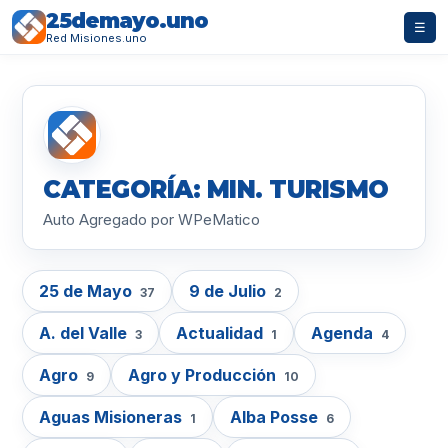
25demayo.uno
☰
Red Misiones.uno
CATEGORÍA: MIN. TURISMO
Auto Agregado por WPeMatico
25 de Mayo
9 de Julio
37
2
A. del Valle
Actualidad
Agenda
3
1
4
Agro
Agro y Producción
9
10
Aguas Misioneras
Alba Posse
1
6