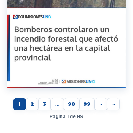
1
2
3
…
98
99
›
»
Página 1 de 99