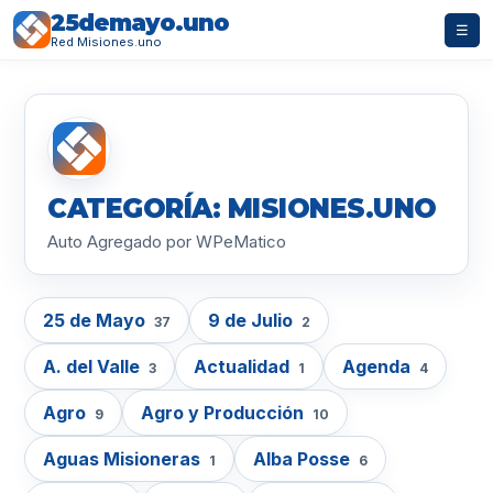
25demayo.uno
☰
Red Misiones.uno
CATEGORÍA: MISIONES.UNO
Auto Agregado por WPeMatico
25 de Mayo
9 de Julio
37
2
A. del Valle
Actualidad
Agenda
3
1
4
Agro
Agro y Producción
9
10
Aguas Misioneras
Alba Posse
1
6