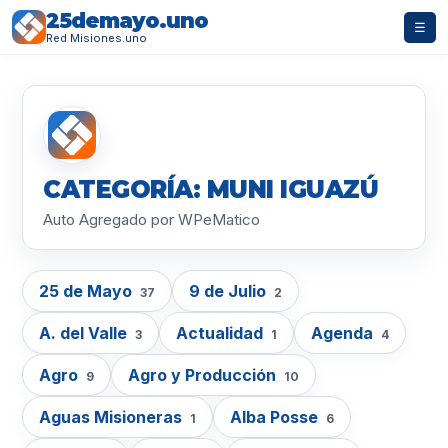
25demayo.uno
☰
Red Misiones.uno
CATEGORÍA: MUNI IGUAZÚ
Auto Agregado por WPeMatico
25 de Mayo
9 de Julio
37
2
A. del Valle
Actualidad
Agenda
3
1
4
Agro
Agro y Producción
9
10
Aguas Misioneras
Alba Posse
1
6