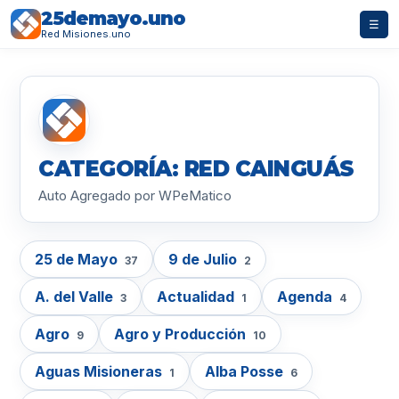
25demayo.uno
☰
Red Misiones.uno
CATEGORÍA: RED CAINGUÁS
Auto Agregado por WPeMatico
25 de Mayo
9 de Julio
37
2
A. del Valle
Actualidad
Agenda
3
1
4
Agro
Agro y Producción
9
10
Aguas Misioneras
Alba Posse
1
6