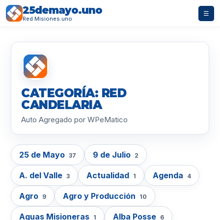
25demayo.uno
☰
Red Misiones.uno
CATEGORÍA: RED
CANDELARIA
Auto Agregado por WPeMatico
25 de Mayo
9 de Julio
37
2
A. del Valle
Actualidad
Agenda
3
1
4
Agro
Agro y Producción
9
10
Aguas Misioneras
Alba Posse
1
6