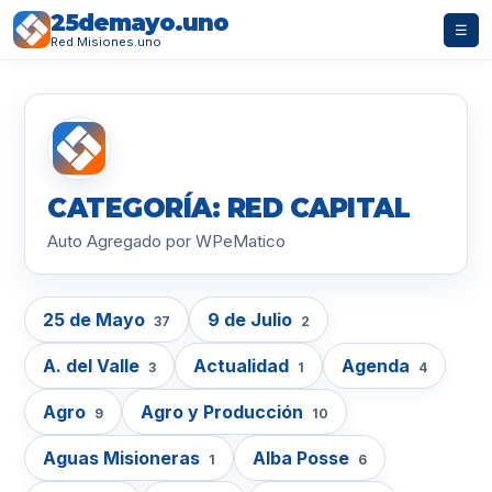
25demayo.uno
☰
Red Misiones.uno
CATEGORÍA: RED CAPITAL
Auto Agregado por WPeMatico
25 de Mayo
9 de Julio
37
2
A. del Valle
Actualidad
Agenda
3
1
4
Agro
Agro y Producción
9
10
Aguas Misioneras
Alba Posse
1
6